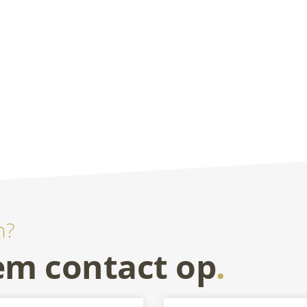
n?
m contact op
.