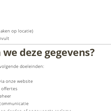
aken op locatie)
nvult
 we deze gegevens?
 volgende doeleinden:
ia onze website
 offertes
beheer
 communicatie
an derden of ongewenste reclame.